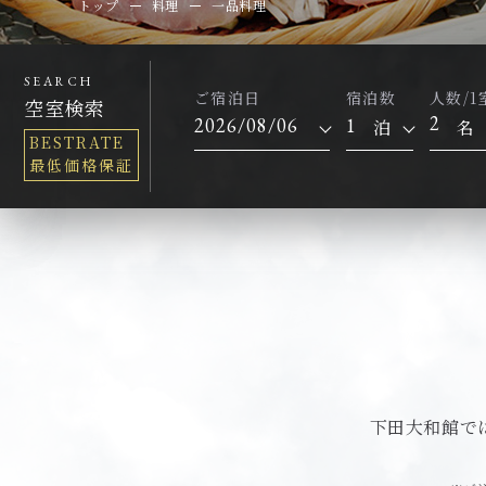
トップ
料理
一品料理
SEARCH
ご宿泊日
宿泊数
人数/1
空室検索
2
泊
名
BESTRATE
最低価格保証
下田大和館で