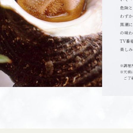
危険と
わずか
黒潮に
の味わ
TV番
楽しみ
調理
天候
ご了