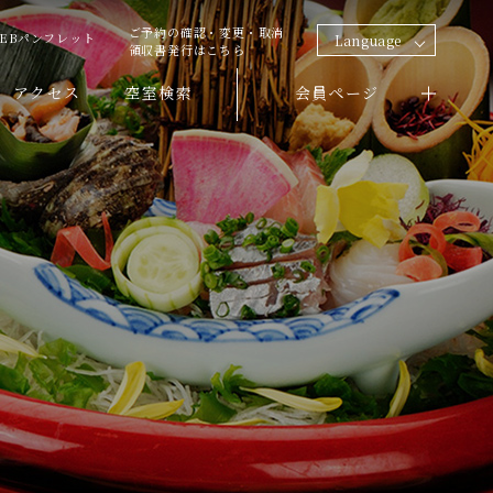
ご予約の確認・変更・取消
EBパンフレット
Language
領収書発行はこちら
アクセス
空室検索
会員ページ