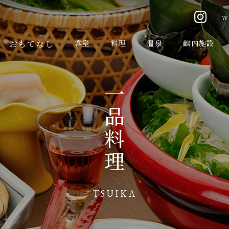
W
おもてなし
客室
料理
温泉
館内施設
一品料理
TSUIKA