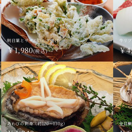
明日葉とサザエのかき揚げ
牛リブ
￥1,980
￥4
(税込)
あわびの刺身
（約120～130g）
金目