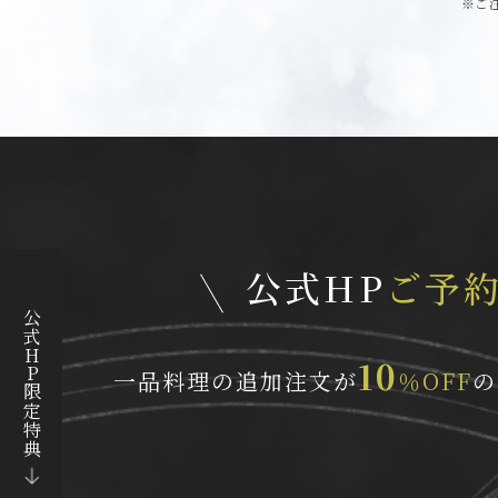
ご
公式HP
ご予
公式HP限定特典
10
一品料理の追加注文が
％OFF
の