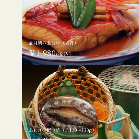
金目鯛の煮付け（切身）
￥1,980
(税込)
あわびの踊り焼
（約120～130g）