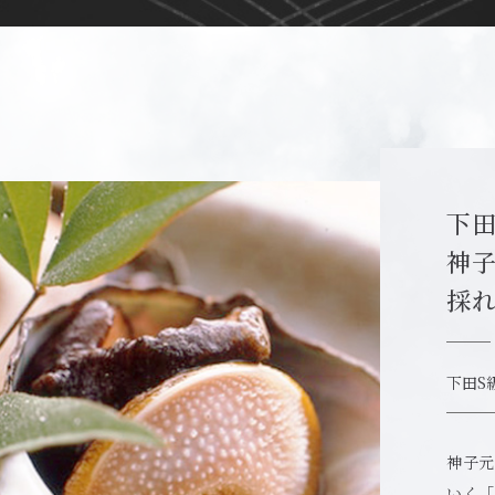
下
神
採
下田S
神子元
いく「