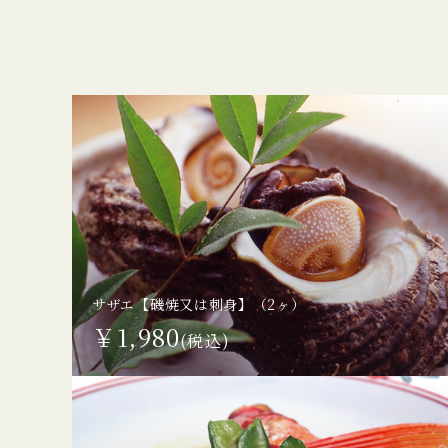
サザエ【磯焼又は刺身】（2ヶ）
￥1,980
(税込)