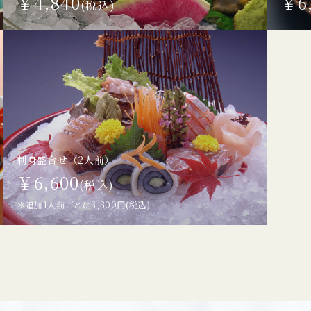
￥4,840
￥6
(税込)
刺身盛合せ（2人前）
￥6,600
(税込)
＊追加1人前ごとに3,300円(税込)