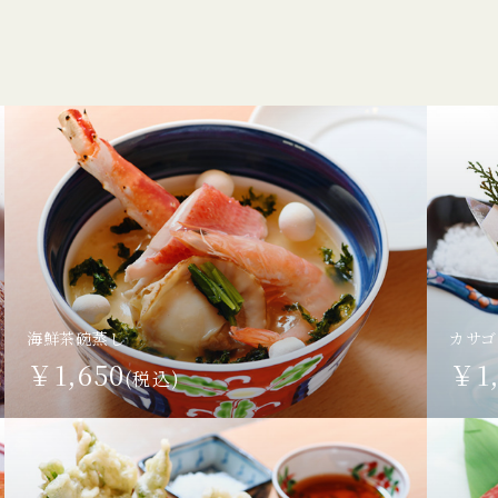
海鮮茶碗蒸し
カサゴ
￥1,650
￥1,
(税込)