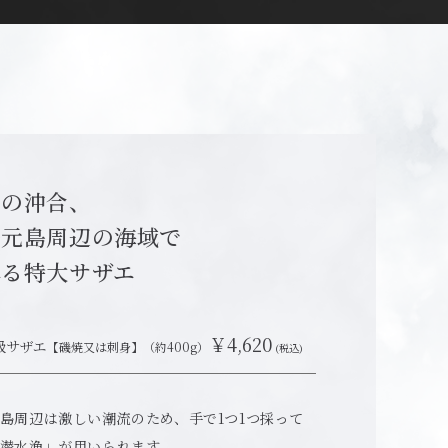
田の沖合、
子元島周辺の海域で
れる特大サザエ
￥4,620
級サザエ
【磯焼又は刺身】（約400g）
(税込)
島周辺は激しい潮流のため、手で1つ1つ採って
潜水漁」が用いられます。