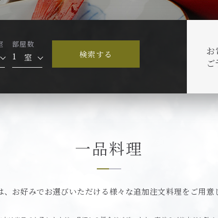
室
部屋数
お
検索する
室
ご
一品料理
は、お好みでお選びいただける様々な追加注文料理をご用意